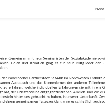
Zum
Inhalt
News
sprin
eise. Gemeinsam mit neun Seminaristen der Sozialakademie sowi
nien, Polen und Kroatien ging es für neun Mitglieder der 
abon.
t – der Paderborner Partnerstadt
Le Mans
im Nordwesten Frankreic
insamen Austausch und das Kennenlernen der anderen Teilnehm
d zu erfahren, welche individuellen Erfahrungen sie mit ihrem 
t hat, der Priesterweihe entgegenzustreben. Abends sind wir er
lenstein hinter uns gebracht zu haben, in unserer Unterkunft
Cen
 einem gemeinsamen Tagesausklang ging es schließlich auch s