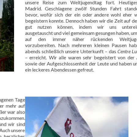
unsere Reise zum Weltjugendtag fort. Heutiges
Madrid. Geschlagene zwölf Stunden Fahrt stand
bevor, wofür sich der ein oder andere wohl eher 
begeistern konnte. Dennoch haben wir die Zeit auf de
gut nutzen können, indem wir uns unterei
ausgetauscht und viel gemeinsam gesungen haben, um
auf den immer näher rückenden Weltjuge
vorzubereiten. Nach mehreren kleinen Pausen hab
abends schließlich unsere Unterkunft – das
Centre L
– erreicht. Wir alle waren sehr begeistert von der
sowie der Aufgeschlossenheit der Leute und haben u
ein leckeres Abendessen gefreut.
angenen Tage
er mehr auf
ßer war also
nzukommen.
und wir sind
. Auch unsere
 herzliches