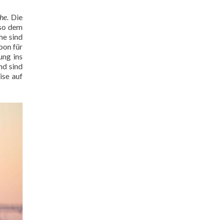
he
. Die
 so dem
he sind
bon für
ung ins
nd sind
ise auf