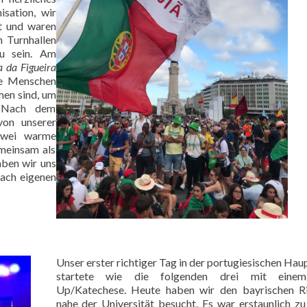
sation, wir
t und waren
n Turnhallen
u sein. Am
a da Figueira
ele Menschen
en sind, um
. Nach dem
von unserer
 zwei warme
meinsam als
ben wir uns
nach eigenen
Unser erster richtiger Tag in der portugiesischen Hau
startete wie die folgenden drei mit eine
Up/Katechese. Heute haben wir den bayrischen R
nahe der Universität besucht. Es war erstaunlich zu