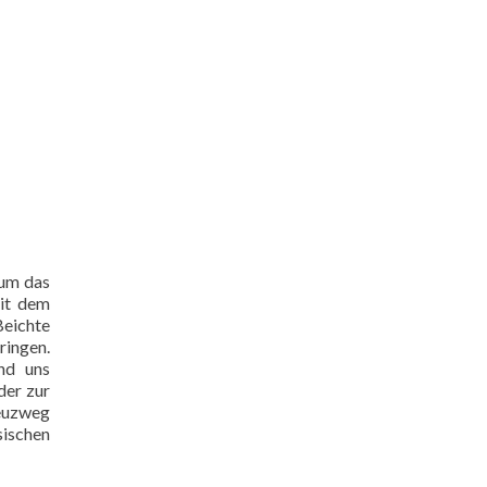
 um das
mit dem
Beichte
ringen.
nd uns
der zur
euzweg
sischen