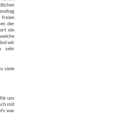
dlichen
endtag
freien
ßen der
ort ein
welche
ind wir
h sehr
o viele
für uns
sch mit
ofs war