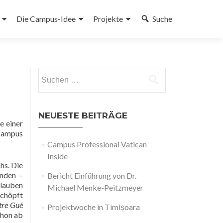
Die Campus-Idee
Projekte
Suche
gen
Suchen
nach:
NEUESTE BEITRÄGE
e einer
Campus
Campus Professional Vatican
Inside
hs. Die
enden –
Bericht Einführung von Dr.
Glauben
Michael Menke-Peitzmeyer
schöpft
tre Gué
Projektwoche in Timișoara
chon ab