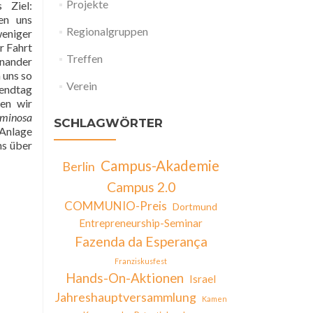
Projekte
 Ziel:
en uns
Regionalgruppen
weniger
r Fahrt
Treffen
nander
 uns so
Verein
ndtag
en wir
uminosa
SCHLAGWÖRTER
 Anlage
ns über
Campus-Akademie
Berlin
Campus 2.0
COMMUNIO-Preis
Dortmund
Entrepreneurship-Seminar
Fazenda da Esperança
Franziskusfest
Hands-On-Aktionen
Israel
Jahreshauptversammlung
Kamen