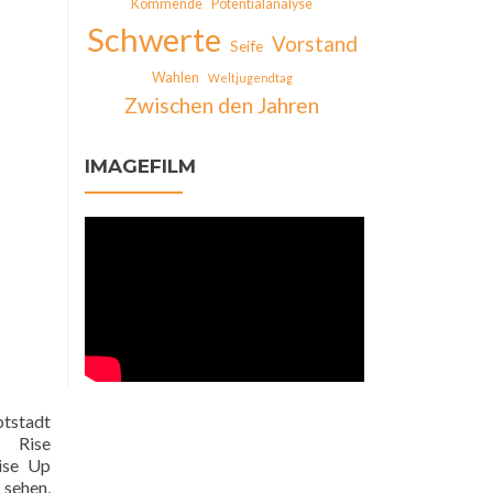
Kommende
Potentialanalyse
Schwerte
Vorstand
Seife
Wahlen
Weltjugendtag
Zwischen den Jahren
IMAGEFILM
ptstadt
m Rise
ise Up
 sehen,