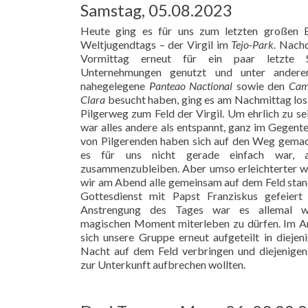
Samstag, 05.08.2023
Heute ging es für uns zum letzten großen E
Weltjugendtags – der Virgil im
Tejo-Park
. Nach
Vormittag erneut für ein paar letzte Si
Unternehmungen genutzt und unter ander
nahegelegene
Panteao Nactional
sowie den
Cam
Clara
besucht haben, ging es am Nachmittag los
Pilgerweg zum Feld der Virgil. Um ehrlich zu s
war alles andere als entspannt, ganz im Gegentei
von Pilgerenden haben sich auf den Weg gemac
es für uns nicht gerade einfach war, 
zusammenzubleiben. Aber umso erleichterter wa
wir am Abend alle gemeinsam auf dem Feld sta
Gottesdienst mit Papst Franziskus gefeiert
Anstrengung des Tages war es allemal we
magischen Moment miterleben zu dürfen. Im An
sich unsere Gruppe erneut aufgeteilt in diejeni
Nacht auf dem Feld verbringen und diejenigen
zur Unterkunft aufbrechen wollten.