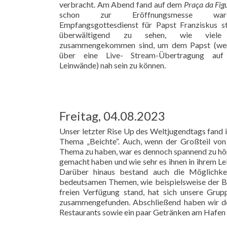
verbracht. Am Abend fand auf dem
Praça da Fig
schon zur Eröffnungsmesse wa
Empfangsgottesdienst für Papst Franziskus st
überwältigend zu sehen, wie viele 
zusammengekommen sind, um dem Papst (wen
über eine Live- Stream-Übertragung auf
Leinwände) nah sein zu können.
Freitag, 04.08.2023
Unser letzter Rise Up des Weltjugendtags fand i
Thema „Beichte“. Auch, wenn der Großteil von
Thema zu haben, war es dennoch spannend zu hö
gemacht haben und wie sehr es ihnen in ihrem Leb
Darüber hinaus bestand auch die Möglichke
bedeutsamen Themen, wie beispielsweise der B
freien Verfügung stand, hat sich unsere Gr
zusammengefunden. Abschließend haben wir den
Restaurants sowie ein paar Getränken am Hafen 