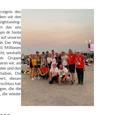
reignis des
dem wir den
ghtseeing-
em das uns
po de Santa
 auf unseren
ein: Der Weg
l. Millionen
ht, weshalb
als Gruppe
ren wir, als
nden und den
 haben. Die
rt, diesen
schluss hat
gen, die die
, die wieder