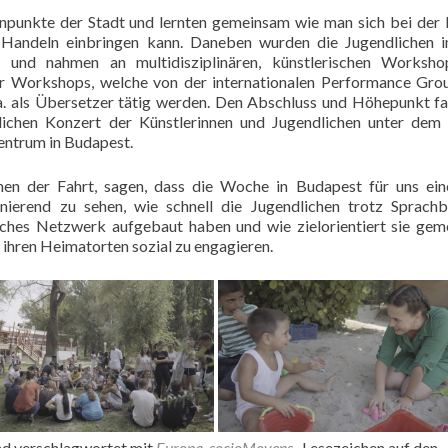
ennpunkte der Stadt und lernten gemeinsam wie man sich bei der
s Handeln einbringen kann. Daneben wurden die Jugendlichen i
ult und nahmen an multidisziplinären, künstlerischen Worksh
 der Workshops, welche von der internationalen Performance Gr
u.a. als Übersetzer tätig werden. Den Abschluss und Höhepunkt f
lichen Konzert der Künstlerinnen und Jugendlichen unter de
ntrum in Budapest.
nen der Fahrt, sagen, dass die Woche in Budapest für uns ei
ierend zu sehen, wie schnell die Jugendlichen trotz Sprachb
sches Netzwerk aufgebaut haben und wie zielorientiert sie ge
n ihren Heimatorten sozial zu engagieren.
d verschlagwortet mit
Europa
,
socioMovens
. Lesezeichen auf den