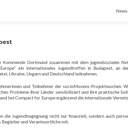
Zum
Inhalt
News
sprin
pest
 die Kommende Dortmund zusammen mit dem jugendsozialen Ne
urope“ ein internationales Jugendtreffen in Budapest, an d
akei, Ukraine, Ungarn und Deutschland teilnahmen.
nehmerinnen und Teilnehmer der socioMovens-Projektwochen. 
ichen Probleme ihrer Länder sensibilisiert und ihre praktische Soli
tand bei Compact for Europe ergänzend die internationale Vernet
 die Jugendbegegnung nicht nur finanziell, sondern auch person
 Begleiter und Verantwortliche mit.