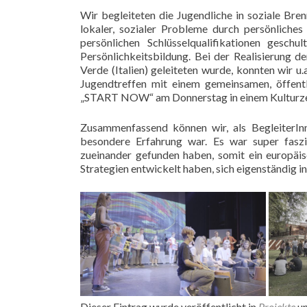
Wir begleiteten die Jugendliche in soziale Br
lokaler, sozialer Probleme durch persönliche
persönlichen Schlüsselqualifikationen gesch
Persönlichkeitsbildung. Bei der Realisierung
Verde (Italien) geleiteten wurde, konnten wir 
Jugendtreffen mit einem gemeinsamen, öffent
„START NOW“ am Donnerstag in einem Kulturze
Zusammenfassend können wir, als BegleiterIn
besondere Erfahrung war. Es war super faszin
zueinander gefunden haben, somit ein europäi
Strategien entwickelt haben, sich eigenständig i
Dieser Eintrag wurde veröffentlicht in
Projekte
un