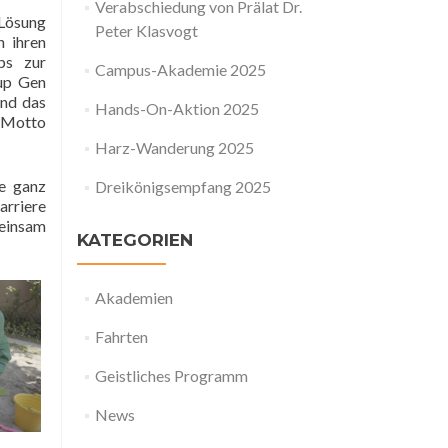
Verabschiedung von Prälat Dr.
 Lösung
Peter Klasvogt
n ihren
ops zur
Campus-Akademie 2025
oup Gen
and das
Hands-On-Aktion 2025
m Motto
Harz-Wanderung 2025
ne ganz
Dreikönigsempfang 2025
arriere
meinsam
KATEGORIEN
Akademien
Fahrten
Geistliches Programm
News