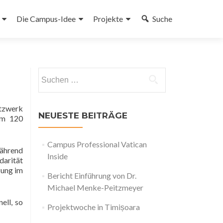
Die Campus-Idee
Projekte
Suche
gen
Suchen
nach:
tzwerk
NEUESTE BEITRÄGE
em 120
Campus Professional Vatican
Während
Inside
darität
zung im
Bericht Einführung von Dr.
Michael Menke-Peitzmeyer
ell, so
Projektwoche in Timișoara