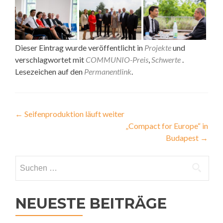
Dieser Eintrag wurde veröffentlicht in
Projekte
und
verschlagwortet mit
COMMUNIO-Preis
,
Schwerte
.
Lesezeichen auf den
Permanentlink
.
Beitragsnavigation
←
Seifenproduktion läuft weiter
„Compact for Europe“ in
Budapest
→
Suchen
nach:
NEUESTE BEITRÄGE