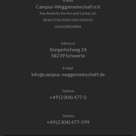
Konto
Campus-Weggemeinschaft e.V.
Pax-Bank für Kirche und Caritas eG
DE60 3706 0193 1053 3070 07
GENODED1PAX
Adresse
Bergerhofweg 24
58239 Schwerte
E-Mail
info@campus-weggemeinschaft.de
Telefon
+49 (2304) 477-0
Telefax
+49 (2304) 477-599