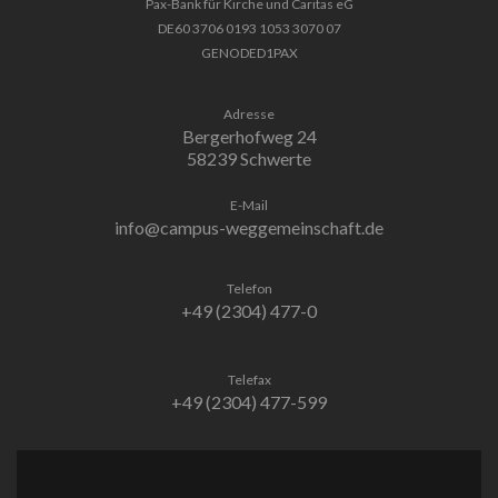
Pax-Bank für Kirche und Caritas eG
DE60 3706 0193 1053 3070 07
GENODED1PAX
Adresse
Bergerhofweg 24
58239 Schwerte
E-Mail
info@campus-weggemeinschaft.de
Telefon
+49 (2304) 477-0
Telefax
+49 (2304) 477-599