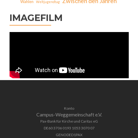
Zwischen den Jahren
Wahlen
Weltjugendtag
IMAGEFILM
Konto
Campus-Weggemeinschaft e.V.
Pax-Bank für Kirche und Caritas eG
DE60 3706 0193 1053 3070 07
GENODED1PAX