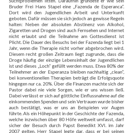
Suchtproblemen litten. Daraufhin gründete er wie sein
Bruder Frei Hans Stapel eine „Fazenda de Esperanca“.
Dort wird den Jugendlichen Arbeit und Unterkunft
geboten. Dafür müssen sie sich jedoch an gewisse Regeln
halten: Neben der absoluten Abstinenz von Alkohol,
Zigaretten und Drogen sind auch Fernsehen und Internet
nicht erlaubt und die Teilnahme am Gottesdienst ist
Plicht. Die Dauer des Besuchs bei der Fazenda liegt bei 1
Jahr, wenn die Therapie nicht vorher abgebrochen wird.
Diesem recht großen Zeitraum liegt zugrunde, dass die
Droge häufig der einzige Lebensinhalt der Jugendlichen
ist und dieses „Loch“ gefüllt werden muss. Etwa 80% der
Teilnehmer an der Esperanza bleiben nachhaltig „clean“,
bei konventionellen Therapien beträgt die Erfolgsquote
hingegen nur ca. 20%. Über die Finanzen machte sich der
Pastor dabei nie viele Sorgen, wie er uns wissen ließ.
Dabei verlässt er sich auf göttliche Einflussnahme auf die
einkommenden Spenden und sein Vertrauen wurde bisher
auch bestätigt, was er uns an Beispielen vor Augen
führte. Als ein Höhepunkt in der Geschichte der Fazenda,
welche inzwischen über 80 Höfe weltweit umfasst, darf
sicher der Besuch durch Papst Benedikt XVI. im Jahr
2007 gelten. Herr Stapel legte dar, dass er bei seinen