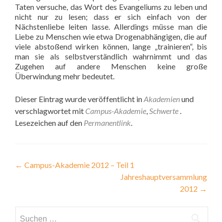
Taten versuche, das Wort des Evangeliums zu leben und
nicht nur zu lesen; dass er sich einfach von der
Nächstenliebe leiten lasse. Allerdings müsse man die
Liebe zu Menschen wie etwa Drogenabhängigen, die auf
viele abstoßend wirken können, lange „trainieren“, bis
man sie als selbstverständlich wahrnimmt und das
Zugehen auf andere Menschen keine große
Überwindung mehr bedeutet.
Dieser Eintrag wurde veröffentlicht in
Akademien
und
verschlagwortet mit
Campus-Akademie
,
Schwerte
.
Lesezeichen auf den
Permanentlink
.
Beitragsnavigation
←
Campus-Akademie 2012 – Teil 1
Jahres­haupt­ver­sammlung
2012
→
Suchen