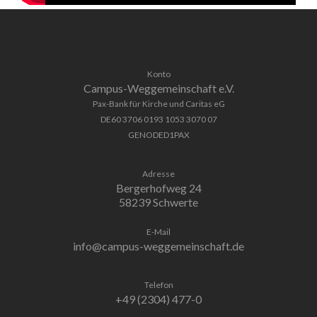
Konto
Campus-Weggemeinschaft e.V.
Pax-Bank für Kirche und Caritas eG
DE60 3706 0193 1053 3070 07
GENODED1PAX
Adresse
Bergerhofweg 24
58239 Schwerte
E-Mail
info@campus-weggemeinschaft.de
Telefon
+49 (2304) 477-0