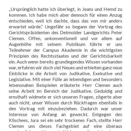
„Ursprünglich hatte ich überlegt, in Jeans und Hemd zu
kommen. Ich habe mich aber
dennoch für einen Anzug
entschieden, weil ich dachte, dass das von mir anders
erwartet
würde.“ Ungefähr so begann der Vortrag des
Gerichtspräsidenten des Detmolder
Landgerichts Peter
Clemen. Offen, unkonventionell und vor allem auf
Augenhöhe mit seinem
Publikum führte er uns
Teilnehmer der Campus Akademie in die wichtigsten
Prinzipien des
Rechtsstaates und der Gerichtsbarkeit
ein. Auch wenn bereits grundlegendes Wissen
vorhanden
war, erfuhren wir doch viel Neues und erhielten ganz neue
Einblicke in die Arbeit
von Judikative, Exekutive und
Legislative. Mit einer Fülle an lebendigen und besonders
lebensnahen Beispielen erläuterte Herr Clemen auch
seine Arbeit im Bereich der Judikative.
Geduldig und
ernsthaft widmete er sich unseren Fragen, zögerte aber
auch nicht, unser
Wissen durch Rückfragen ebenfalls in
den Vortrag mit einzubeziehen. Dadurch war unser
Interesse von Anfang an geweckt. Entgegen des
Klischees, Jura sei ein sehr trockenes
Fach, stellte Herr
Clemen uns dieses Fachgebiet auf eine überaus