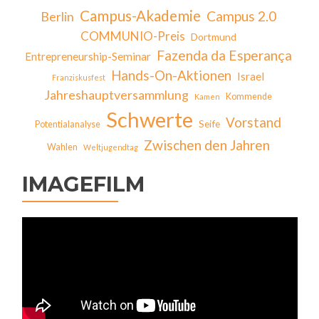
Campus-Akademie
Campus 2.0
Berlin
COMMUNIO-Preis
Dortmund
Fazenda da Esperança
Entrepreneurship-Seminar
Hands-On-Aktionen
Israel
Franziskusfest
Jahreshauptversammlung
Kommende
Kamen
Schwerte
Vorstand
Seife
Potentialanalyse
Zwischen den Jahren
Wahlen
Weltjugendtag
IMAGEFILM