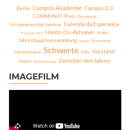
Campus-Akademie
Campus 2.0
Berlin
COMMUNIO-Preis
Dortmund
Fazenda da Esperança
Entrepreneurship-Seminar
Hands-On-Aktionen
Israel
Franziskusfest
Jahreshauptversammlung
Kommende
Kamen
Schwerte
Vorstand
Seife
Potentialanalyse
Zwischen den Jahren
Wahlen
Weltjugendtag
IMAGEFILM