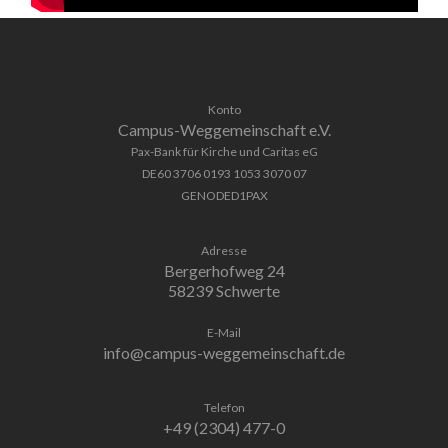
Konto
Campus-Weggemeinschaft e.V.
Pax-Bank für Kirche und Caritas eG
DE60 3706 0193 1053 3070 07
GENODED1PAX
Adresse
Bergerhofweg 24
58239 Schwerte
E-Mail
info@campus-weggemeinschaft.de
Telefon
+49 (2304) 477-0