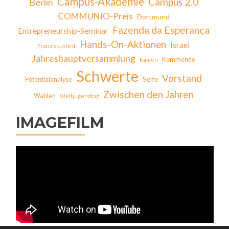
Campus-Akademie
Campus 2.0
Berlin
COMMUNIO-Preis
Dortmund
Fazenda da Esperança
Entrepreneurship-Seminar
Hands-On-Aktionen
Israel
Franziskusfest
Jahreshauptversammlung
Kommende
Kamen
Schwerte
Vorstand
Seife
Potentialanalyse
Zwischen den Jahren
Wahlen
Weltjugendtag
IMAGEFILM