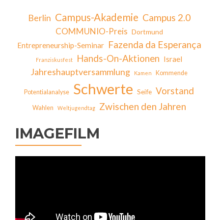
Campus-Akademie
Campus 2.0
Berlin
COMMUNIO-Preis
Dortmund
Fazenda da Esperança
Entrepreneurship-Seminar
Hands-On-Aktionen
Israel
Franziskusfest
Jahreshauptversammlung
Kommende
Kamen
Schwerte
Vorstand
Seife
Potentialanalyse
Zwischen den Jahren
Wahlen
Weltjugendtag
IMAGEFILM