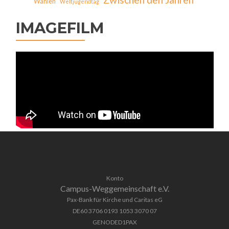
Wahlen
Weltjugendtag
IMAGEFILM
Konto
Campus-Weggemeinschaft e.V.
Pax-Bank für Kirche und Caritas eG
DE60 3706 0193 1053 3070 07
GENODED1PAX