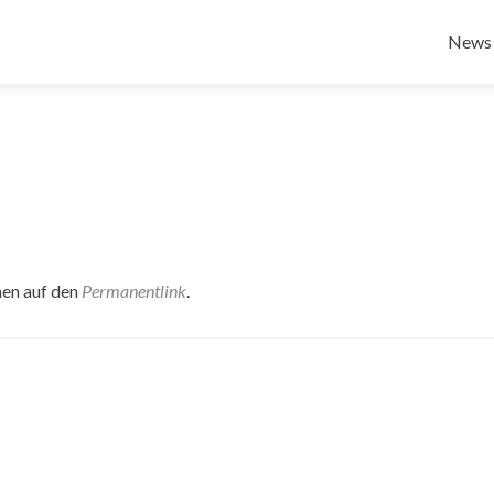
Zum
Inhalt
News
sprin
hen auf den
Permanentlink
.