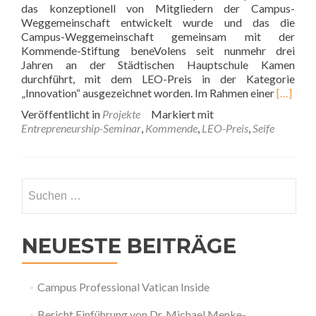
das konzeptionell von Mitgliedern der Campus-
Weggemeinschaft entwickelt wurde und das die
Campus-Weggemeinschaft gemeinsam mit der
Kommende-Stiftung beneVolens seit nunmehr drei
Jahren an der Städtischen Hauptschule Kamen
durchführt, mit dem LEO-Preis in der Kategorie
Read
„Innovation“ ausgezeichnet worden. Im Rahmen einer
[…]
more
Veröffentlicht in
Projekte
Markiert mit
about
Entrepreneurship-Seminar
,
Kommende
,
LEO-Preis
,
Seife
Entrepr
Seminar
der
Campus
Suchen
Weggem
nach:
mit
LEO-
Preis
NEUESTE BEITRÄGE
ausgeze
Campus Professional Vatican Inside
Bericht Einführung von Dr. Michael Menke-