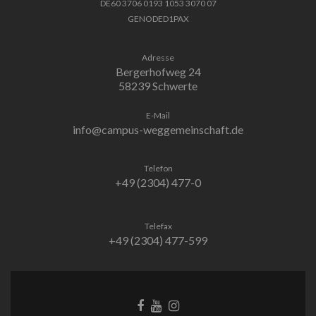
DE60 3706 0193 1053 3070 07
GENODED1PAX
Adresse
Bergerhofweg 24
58239 Schwerte
E-Mail
info@campus-weggemeinschaft.de
Telefon
+49 (2304) 477-0
Telefax
+49 (2304) 477-599
Facebook-
Behance-
Instagram