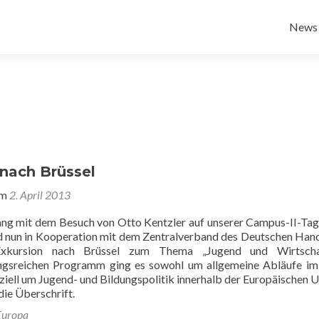
Zum
Inhalt
News
sprin
 nach Brüssel
am
2. April 2013
g mit dem Besuch von Otto Kentzler auf unserer Campus-II-Ta
nd nun in Kooperation mit dem Zentralverband des Deutschen Ha
Exkursion nach Brüssel zum Thema „Jugend und Wirtsch
ungsreichen Programm ging es sowohl um allgemeine Abläufe im
ziell um Jugend- und Bildungspolitik innerhalb der Europäischen U
die Überschrift.
Europa