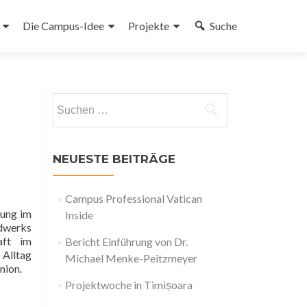
Die Campus-Idee
Projekte
Suche
gen
Suchen
nach:
NEUESTE BEITRÄGE
Campus Professional Vatican
gung im
Inside
ndwerks
aft im
Bericht Einführung von Dr.
 Alltag
Michael Menke-Peitzmeyer
nion.
Projektwoche in Timișoara